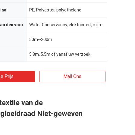
iaal
PE, Polyester, polyethelene
worden voor
Water Conservancy, elektriciteit, mijnen, wegen, etc.
50m~200m
5.8m, 5.5m of vanaf uw verzoek
e Prijs
Mail Ons
extile van de
rgloeidraad Niet-geweven