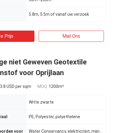
5.8m, 5.5m of vanaf uw verzoek
e Prijs
Mail Ons
ge niet Geweven Geotextile
stof voor Oprijlaan
3.8 USD per sqm
MOQ:
1200m²
Witte zwarte
iaal
PE, Polyester, polyethelene
worden voor
Water Conservancy, elektriciteit, mijnen, wegen, etc.