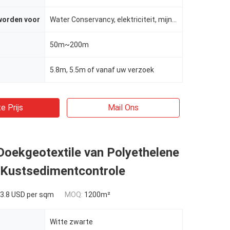
worden voor
Water Conservancy, elektriciteit, mijnen, wegen, etc.
50m~200m
5.8m, 5.5m of vanaf uw verzoek
e Prijs
Mail Ons
Doekgeotextile van Polyethelene
 Kustsedimentcontrole
3.8 USD per sqm
MOQ:
1200m²
Witte zwarte