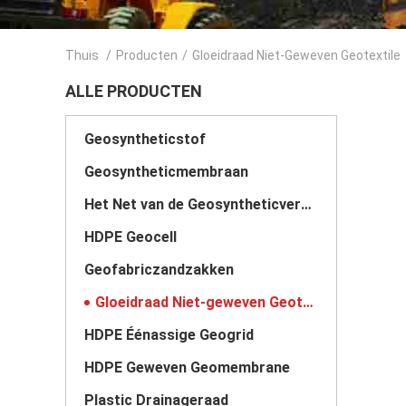
Thuis
/
Producten
/
Gloeidraad Niet-Geweven Geotextile
ALLE PRODUCTEN
Geosyntheticstof
Geosyntheticmembraan
Het Net van de Geosyntheticversterking
HDPE Geocell
Geofabriczandzakken
Gloeidraad Niet-geweven Geotextile
HDPE Éénassige Geogrid
HDPE Geweven Geomembrane
Plastic Drainageraad