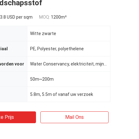
dschapsstof
3.8 USD per sqm
MOQ:
1200m²
Witte zwarte
iaal
PE, Polyester, polyethelene
worden voor
Water Conservancy, elektriciteit, mijnen, wegen, etc.
50m~200m
5.8m, 5.5m of vanaf uw verzoek
e Prijs
Mail Ons