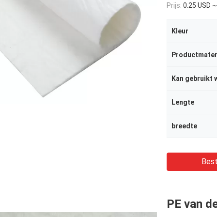
Prijs:
0.25 USD ~
Kleur
Productmater
Kan gebruikt 
Lengte
breedte
Best
PE van de