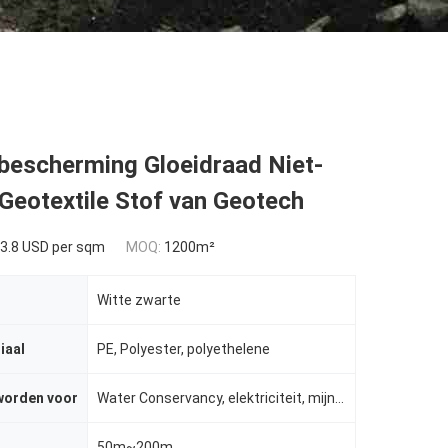
bescherming Gloeidraad Niet-
Geotextile Stof van Geotech
3.8 USD per sqm
MOQ:
1200m²
Witte zwarte
iaal
PE, Polyester, polyethelene
worden voor
Water Conservancy, elektriciteit, mijnen, wegen, etc.
50m~200m