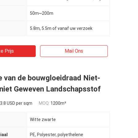
50m~200m
5.8m, 5.5m of vanaf uw verzoek
e Prijs
Mail Ons
e van de bouwgloeidraad Niet-
niet Geweven Landschapsstof
3.8 USD per sqm
MOQ:
1200m²
Witte zwarte
iaal
PE, Polyester, polyethelene