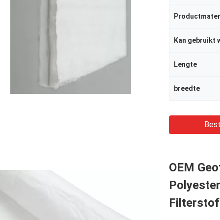
Productmater
Kan gebruikt 
Lengte
breedte
Best
OEM Geot
Polyeste
Filterstof