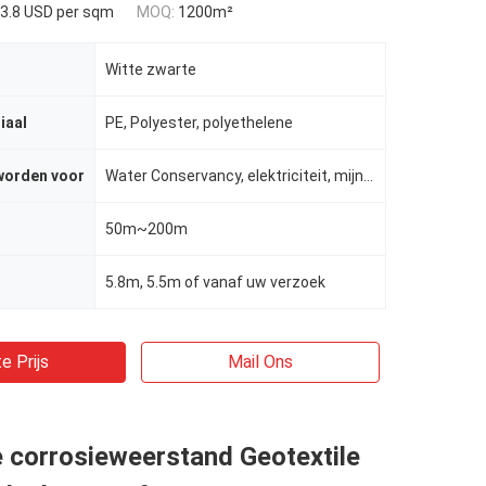
3.8 USD per sqm
MOQ:
1200m²
Witte zwarte
iaal
PE, Polyester, polyethelene
worden voor
Water Conservancy, elektriciteit, mijnen, wegen, etc.
50m~200m
5.8m, 5.5m of vanaf uw verzoek
e Prijs
Mail Ons
 corrosieweerstand Geotextile