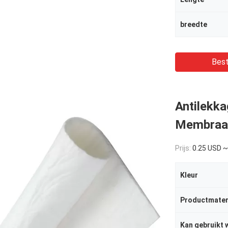
breedte
Best
Antilekka
Membraan
Prijs:
0.25 USD ~
Kleur
Productmater
Kan gebruikt 