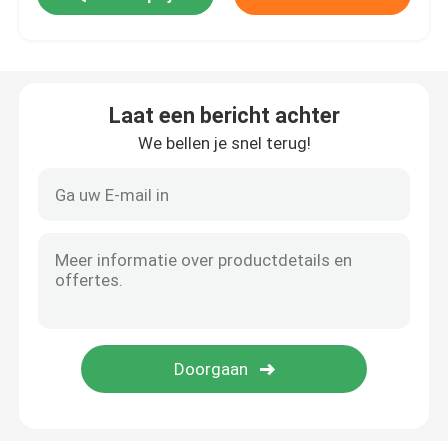
HDPE Geocell
Laat een bericht achter
Geofabriczandzakken
We bellen je snel terug!
Gloeidraad Niet-geweven Geotextile
HDPE Éénassige Geogrid
HDPE Geweven Geomembrane
Plastic Drainageraad
Geosynthetic Clay Liner