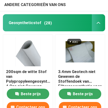
ANDERE CATEGORIEËN VAN ONS
Samengestelde Geomembrane
Geosyntheticstof
(28)
Samengesteld Drainagenetwerk
3D Geomat
De Machine van het Geomembranelassen
200sqm de witte Stof
3.4mm Geotech niet
van
Geweven de
Polypropyleengeosynthetic
Stoffendoek van
4 Ons niet Geweven
Filtergeosynthetic voor
Geotextile Stof
Wegenbouw
Beste prijs
Beste prijs
Contacteer ons
Contacteer ons