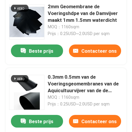
2mm Geomembrane de
Voeringshdpe van de Damvijver
maakt 1mm 1.5mm waterdicht
MOQ：1160sqm
Prijs：0.25USD~2.0USD per sqm
Beste prijs
Contacteer ons
0.3mm 0.5mm van de
Voeringsgeomembranes van de
Aquicultuurvijver van de de
Huis
Vissentank van de de
MOQ：1160sqm
Garnalenvijver het
Prijs：0.25USD~2.0USD per sqm
Landbouwbedrijfvoering
Producten
Beste prijs
Contacteer ons
video's