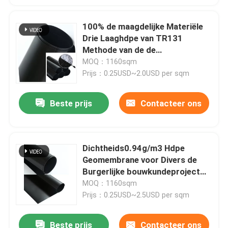
100% de maagdelijke Materiële
Ongeveer ons
Drie Laaghdpe van TR131
Methode van de de
Fabrieksreis
Uitdrijvingsproductie van
MOQ：1160sqm
Geomembrane
Prijs：0.25USD~2.0USD per sqm
Kwaliteitscontrole
Beste prijs
Contacteer ons
Verzoek om een Citaat
Dichtheids0.94g/m3 Hdpe
Geosyntheticstof
Geomembrane voor Divers de
Burgerlijke bouwkundeproject
van Antiseepage
MOQ：1160sqm
Geosyntheticmembraan
Prijs：0.25USD~2.5USD per sqm
Het Net van de Geosyntheticversterking
Beste prijs
Contacteer ons