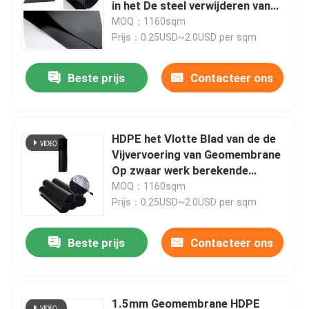
in het De steel verwijderen van
Lekkage van Preventie gebruiken
MOQ：1160sqm
Prijs：0.25USD~2.0USD per sqm
Beste prijs
Contacteer ons
HDPE het Vlotte Blad van de de
Vijvervoering van Geomembrane
Op zwaar werk berekende
Plastic voor Mijnbouw
MOQ：1160sqm
Prijs：0.25USD~2.0USD per sqm
Beste prijs
Contacteer ons
1.5mm Geomembrane HDPE