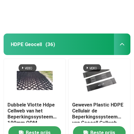
HDPE Geocell
(36)
Dubbele Vlotte Hdpe
Geweven Plastic HDPE
Cellweb van het
Cellulair de
Beperkingssysteem
Beperkingssysteem
100mm ODM
van Geocell Cellweb
voor Wegenbouw
Beste prijs
Beste prijs