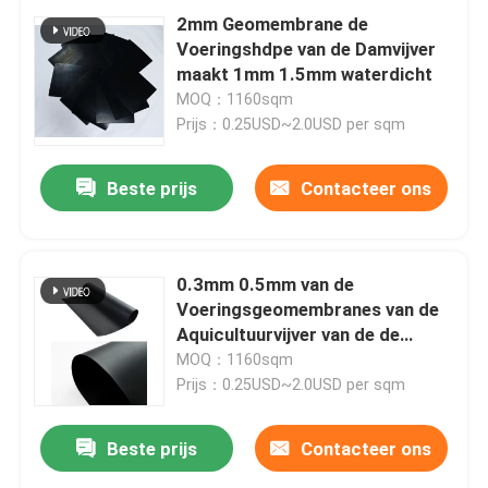
2mm Geomembrane de
Voeringshdpe van de Damvijver
maakt 1mm 1.5mm waterdicht
MOQ：1160sqm
Prijs：0.25USD~2.0USD per sqm
Beste prijs
Contacteer ons
0.3mm 0.5mm van de
Voeringsgeomembranes van de
Aquicultuurvijver van de de
Huis
Vissentank van de de
MOQ：1160sqm
Garnalenvijver het
Prijs：0.25USD~2.0USD per sqm
Landbouwbedrijfvoering
Producten
Beste prijs
Contacteer ons
video's