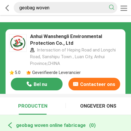
Anhui Wanshengli Environmental
Protection Co., Ltd
Intersaction of Heping Road and Longchi
Road, Sanshipu Town , Luan City, Anhui
Province,CHINA
5.0
Geverifieerde Leverancier
Bel nu
Contacteer ons
PRODUCTEN
ONGEVEER ONS
geobag woven online fabricage
(0)