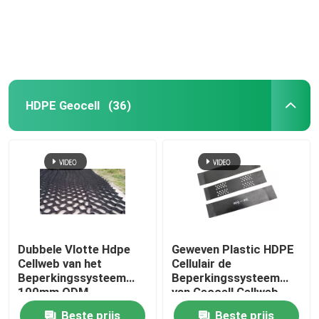
HDPE Geocell
(36)
Dubbele Vlotte Hdpe
Geweven Plastic HDPE
Cellweb van het
Cellulair de
Beperkingssysteem
Beperkingssysteem
100mm ODM
van Geocell Cellweb
voor Wegenbouw
Beste prijs
Beste prijs