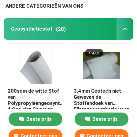
ANDERE CATEGORIEËN VAN ONS
Samengestelde Geomembrane
Geosyntheticstof
(28)
Samengesteld Drainagenetwerk
3D Geomat
De Machine van het Geomembranelassen
200sqm de witte Stof
3.4mm Geotech niet
van
Geweven de
Polypropyleengeosynthetic
Stoffendoek van
4 Ons niet Geweven
Filtergeosynthetic voor
Geotextile Stof
Wegenbouw
Beste prijs
Beste prijs
Contacteer ons
Contacteer ons