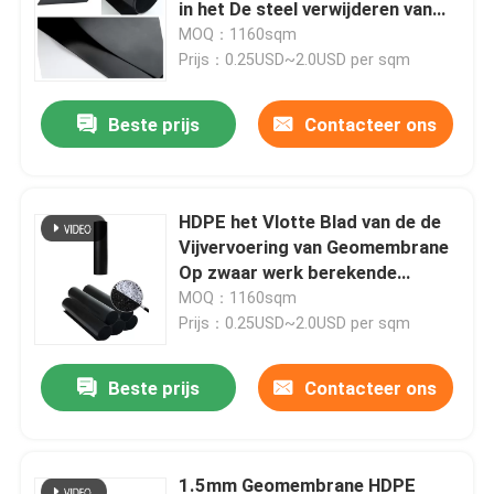
in het De steel verwijderen van
Lekkage van Preventie gebruiken
MOQ：1160sqm
Prijs：0.25USD~2.0USD per sqm
Beste prijs
Contacteer ons
HDPE het Vlotte Blad van de de
Vijvervoering van Geomembrane
Op zwaar werk berekende
Plastic voor Mijnbouw
MOQ：1160sqm
Prijs：0.25USD~2.0USD per sqm
Beste prijs
Contacteer ons
1.5mm Geomembrane HDPE