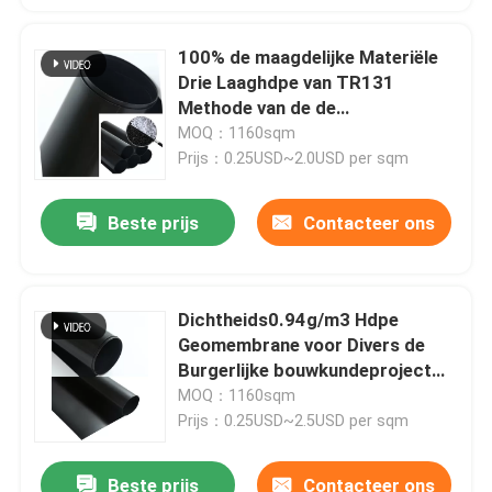
100% de maagdelijke Materiële
Ongeveer ons
Drie Laaghdpe van TR131
Methode van de de
Fabrieksreis
Uitdrijvingsproductie van
MOQ：1160sqm
Geomembrane
Prijs：0.25USD~2.0USD per sqm
Kwaliteitscontrole
Beste prijs
Contacteer ons
Verzoek om een Citaat
Dichtheids0.94g/m3 Hdpe
Geosyntheticstof
Geomembrane voor Divers de
Burgerlijke bouwkundeproject
van Antiseepage
MOQ：1160sqm
Geosyntheticmembraan
Prijs：0.25USD~2.5USD per sqm
Het Net van de Geosyntheticversterking
Beste prijs
Contacteer ons