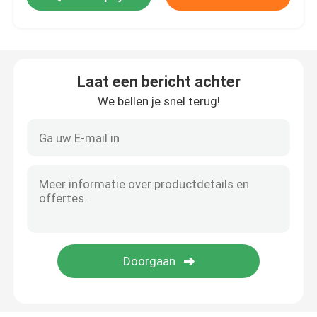
HDPE Geocell
Laat een bericht achter
Geofabriczandzakken
We bellen je snel terug!
Gloeidraad Niet-geweven Geotextile
HDPE Éénassige Geogrid
HDPE Geweven Geomembrane
Plastic Drainageraad
Geosynthetic Clay Liner