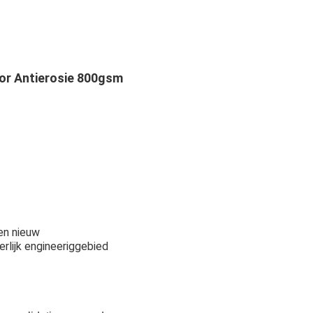
oor Antierosie 800gsm
n nieuw
rlijk engineeriggebied