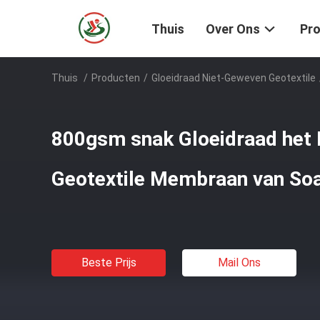
Thuis
Over Ons
Pr
Thuis
/
Producten
/
Gloeidraad Niet-Geweven Geotextile
800gsm snak Gloeidraad het
Geotextile Membraan van So
Beste Prijs
Mail Ons