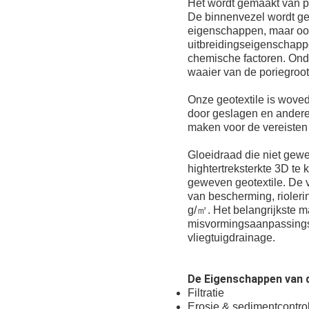
Het wordt gemaakt van po
De binnenvezel wordt ges
eigenschappen, maar ook
uitbreidingseigenschappe
chemische factoren. Onder
waaier van de poriegroot
Onze geotextile is woved
door geslagen en andere 
maken voor de vereisten v
Gloeidraad die niet gewe
hightertreksterkte 3D te 
geweven geotextile. De v
van bescherming, riolering
g/㎡. Het belangrijkste ma
misvormingsaanpassingsv
vliegtuigdrainage.
De Eigenschappen van 
Filtratie
Erosie & sedimentcontro