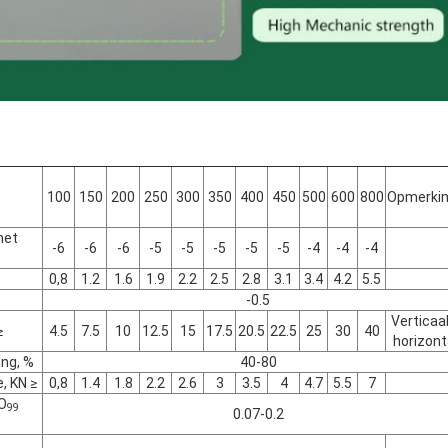
100
150
200
250
300
350
400
450
500
600
800
Opmerki
het
-6
-6
-6
-5
-5
-5
-5
-5
-4
-4
-4
0,8
1.2
1.6
1.9
2.2
2.5
2.8
3.1
3.4
4.2
5.5
-0.5
Verticaa
≥
4.5
7.5
10
12.5
15
17.5
20.5
22.5
25
30
40
horizont
ing, %
40-80
, KN ≥
0,8
1.4
1.8
2.2
2.6
3
3.5
4
4.7
5.5
7
 O
99
0.07-0.2