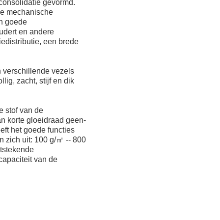
consolidatie gevormd.
ede mechanische
en goede
oudert en andere
iedistributie, een brede
 verschillende vezels
g, zacht, stijf en dik
e stof van de
an korte gloeidraad geen-
ft het goede functies
en zich uit: 100 g/㎡ -- 800
itstekende
apaciteit van de