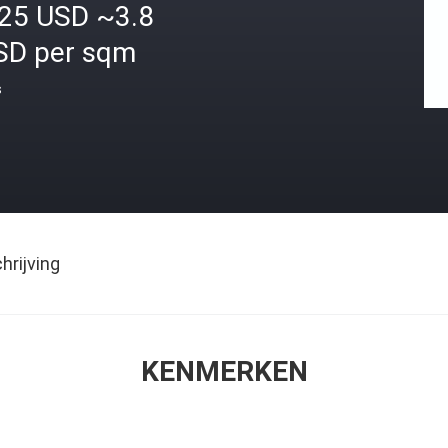
.25 USD ~3.8
SD per sqm
s
rijving
KENMERKEN