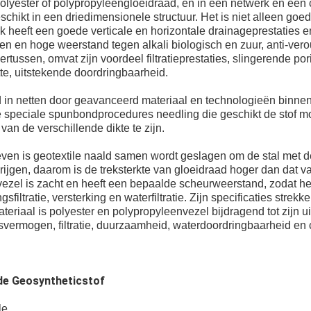
lyester of polypropyleengloeidraad, en in een netwerk en een 
chikt in een driedimensionele structuur. Het is niet alleen go
 heeft een goede verticale en horizontale drainageprestaties 
n en hoge weerstand tegen alkali biologisch en zuur, anti-ver
tussen, omvat zijn voordeel filtratieprestaties, slingerende por
te, uitstekende doordringbaarheid.
 in netten door geavanceerd materiaal en technologieën binnen
speciale spunbondprocedures needling die geschikt de stof molli
an de verschillende dikte te zijn.
ven is geotextile naald samen wordt geslagen om de stal met d
krijgen, daarom is de treksterkte van gloeidraad hoger dan dat v
ezel is zacht en heeft een bepaalde scheurweerstand, zodat hee
sfiltratie, versterking en waterfiltratie. Zijn specificaties strekk
teriaal is polyester en polypropyleenvezel bijdragend tot zijn u
ermogen, filtratie, duurzaamheid, waterdoordringbaarheid en c
de Geosyntheticstof
le