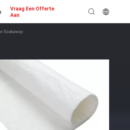
Vraag Een Offerte
s
Aan
Van Soakaway