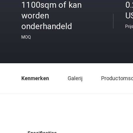
1100sqm of kan
0
worden
U
onderhandeld
Prij
MOQ
Kenmerken
Galerij
Productomsch