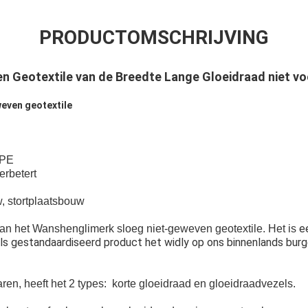
PRODUCTOMSCHRIJVING
 Geotextile van de Breedte Lange Gloeidraad niet v
even geotextile
 PE
verbetert
 stortplaatsbouw
ee
an het Wanshenglimerk sloeg niet-geweven geotextile. Het is
s gestandaardiseerd product het widly op ons binnenlands burge
ren, heeft het 2 types:
korte gloeidraad en gloeidraadvezels.