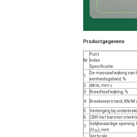
Productgegevens
Punt
Nr.
Index
Specificatie
De massaafwijking van 
1
eenheidsgebied, %
2
dikte, mm ≥
3
Breedteafwijking, %
4
Breekweerstand, KN/M 
5
Verlenging bij onderbrek
6
CBR-het barsten sterkte
Gelijkwaardige opening,
7
(O
), mm
35
Verticale